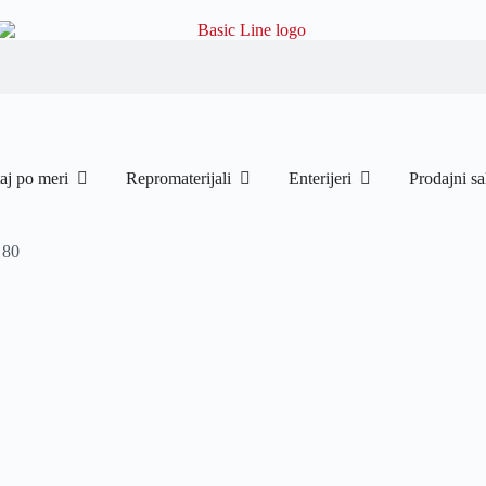
aj po meri
Repromaterijali
Enterijeri
Prodajni sa
 80