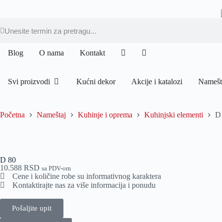
Blog
O nama
Kontakt
Svi proizvodi
Kućni dekor
Akcije i katalozi
Namešt
Početna
Nameštaj
Kuhinje i oprema
Kuhinjski elementi
D
D 80
10.588
RSD
sa PDV-om
Cene i količine robe su informativnog karaktera
Kontaktirajte nas za više informacija i ponudu
Pošaljite upit