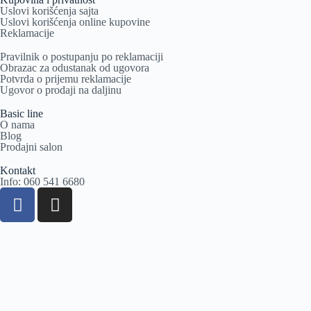
Uslovi korišćenja sajta
Uslovi korišćenja online kupovine
Reklamacije
Pravilnik o postupanju po reklamaciji
Obrazac za odustanak od ugovora
Potvrda o prijemu reklamacije
Ugovor o prodaji na daljinu
Basic line
O nama
Blog
Prodajni salon
Kontakt
Info: 060 541 6680
Svi proizvodi
Dnevne sobe
Ugaone garniture