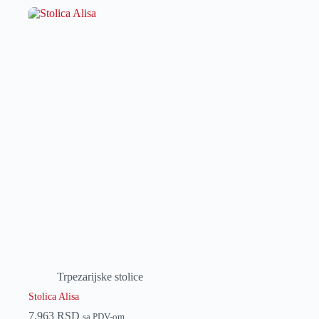
Trpezarijske stolice
Stolica Alisa
7.963
RSD
sa PDV-om