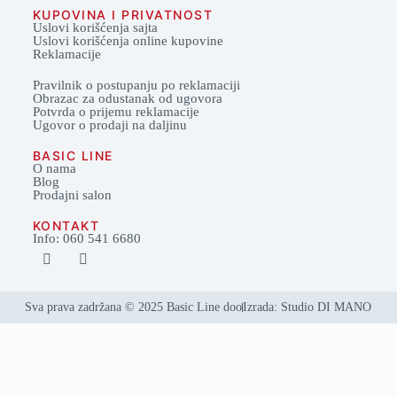
KUPOVINA I PRIVATNOST
Uslovi korišćenja sajta
Uslovi korišćenja online kupovine
Reklamacije
Pravilnik o postupanju po reklamaciji
Obrazac za odustanak od ugovora
Potvrda o prijemu reklamacije
Ugovor o prodaji na daljinu
BASIC LINE
O nama
Blog
Prodajni salon
KONTAKT
Info: 060 541 6680
Sva prava zadržana © 2025 Basic Line doo
Izrada: Studio DI MANO
Svi proizvodi
Dnevne sobe
Ugaone garniture
TDF