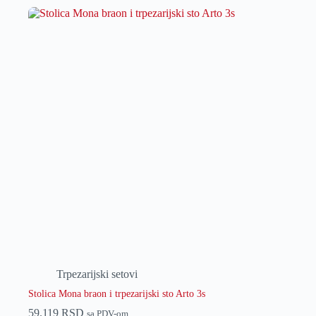
Trpezarijski setovi
Stolica Mona braon i trpezarijski sto Arto 3s
59.119
RSD
sa PDV-om