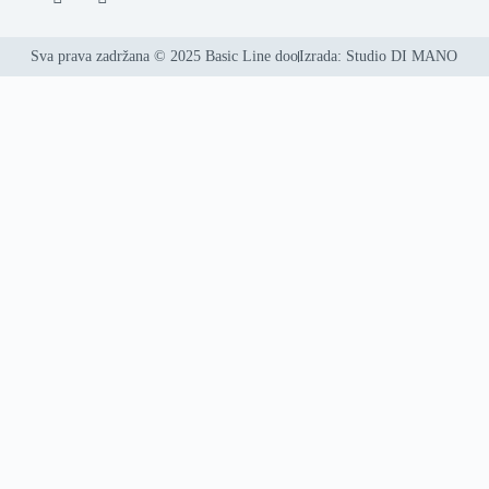
Sva prava zadržana © 2025 Basic Line doo
Izrada: Studio DI MANO
Svi proizvodi
Dnevne sobe
Ugaone garniture
TDF
Komode
Police
Klub stolovi
Kuhinje i oprema
Kuhinje po meri
Blok kuhinje
Kuhinjski elementi
Sudopere i dodaci
Sudopere
Slavine
Korpe za otpad
Ostali dodaci
Spavaće sobe
Komplet spavaće sobe
Ormari
Klizni plakari