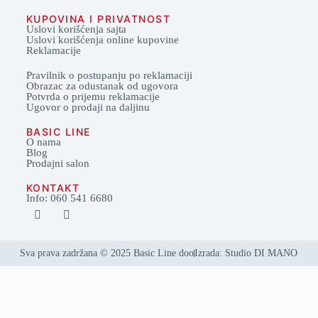
KUPOVINA I PRIVATNOST
Uslovi korišćenja sajta
Uslovi korišćenja online kupovine
Reklamacije
Pravilnik o postupanju po reklamaciji
Obrazac za odustanak od ugovora
Potvrda o prijemu reklamacije
Ugovor o prodaji na daljinu
BASIC LINE
O nama
Blog
Prodajni salon
KONTAKT
Info: 060 541 6680
Sva prava zadržana © 2025 Basic Line doo
Izrada: Studio DI MANO
Svi proizvodi
Dnevne sobe
Ugaone garniture