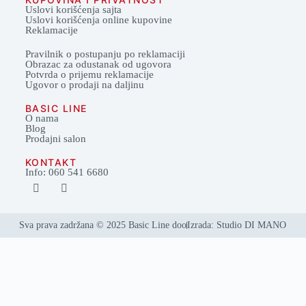
Uslovi korišćenja sajta
Uslovi korišćenja online kupovine
Reklamacije
Pravilnik o postupanju po reklamaciji
Obrazac za odustanak od ugovora
Potvrda o prijemu reklamacije
Ugovor o prodaji na daljinu
BASIC LINE
O nama
Blog
Prodajni salon
KONTAKT
Info: 060 541 6680
Sva prava zadržana © 2025 Basic Line doo
Izrada: Studio DI MANO
Svi proizvodi
Dnevne sobe
Ugaone garniture
TDF
Komode