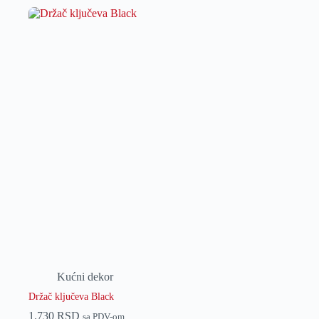
Kućni dekor
Držač ključeva Black
1.730
RSD
sa PDV-om