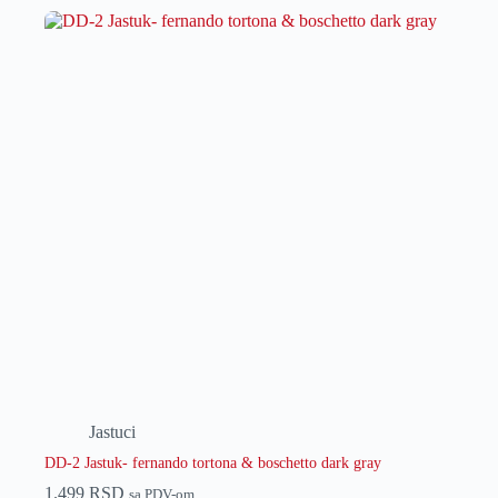
Jastuci
DD-2 Jastuk- fernando tortona & boschetto dark gray
1.499
RSD
sa PDV-om