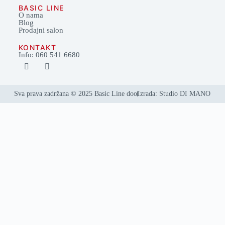
BASIC LINE
O nama
Blog
Prodajni salon
KONTAKT
Info: 060 541 6680
Sva prava zadržana © 2025 Basic Line doo
Izrada: Studio DI MANO
Svi proizvodi
Dnevne sobe
Ugaone garniture
TDF
Komode
Police
Klub stolovi
Kuhinje i oprema
Kuhinje po meri
Blok kuhinje
Kuhinjski elementi
Sudopere i dodaci
Sudopere