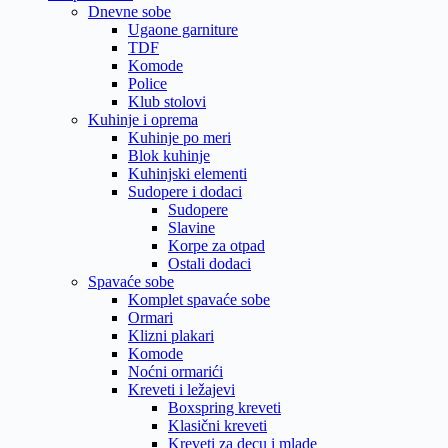
Dnevne sobe
Ugaone garniture
TDF
Komode
Police
Klub stolovi
Kuhinje i oprema
Kuhinje po meri
Blok kuhinje
Kuhinjski elementi
Sudopere i dodaci
Sudopere
Slavine
Korpe za otpad
Ostali dodaci
Spavaće sobe
Komplet spavaće sobe
Ormari
Klizni plakari
Komode
Noćni ormarići
Kreveti i ležajevi
Boxspring kreveti
Klasični kreveti
Kreveti za decu i mlade