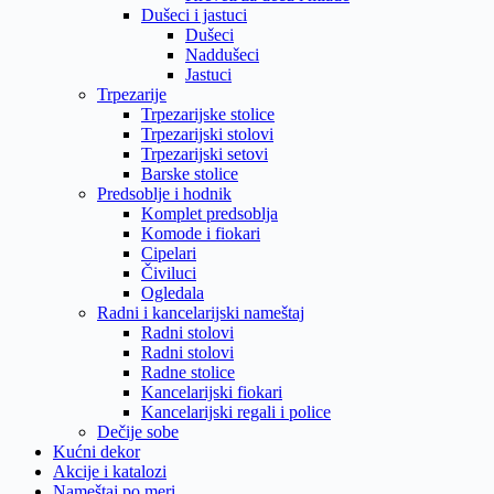
Dušeci i jastuci
Dušeci
Naddušeci
Jastuci
Trpezarije
Trpezarijske stolice
Trpezarijski stolovi
Trpezarijski setovi
Barske stolice
Predsoblje i hodnik
Komplet predsoblja
Komode i fiokari
Cipelari
Čiviluci
Ogledala
Radni i kancelarijski nameštaj
Radni stolovi
Radni stolovi
Radne stolice
Kancelarijski fiokari
Kancelarijski regali i police
Dečije sobe
Kućni dekor
Akcije i katalozi
Nameštaj po meri