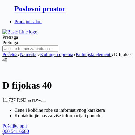
Poslovni prostor
Prodajni salon
Pretraga
Pretraga
Početna
Nameštaj
Kuhinje i oprema
Kuhinjski elementi
D fijokas
40
D fijokas 40
11.737
RSD
sa PDV-om
Cene i količine robe su informativnog karaktera
Kontaktirajte nas za više informacija i ponudu
Pošaljite upit
060 541 6680