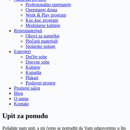
Profesionalno opremanje
Opremanje doma
Work & Play program
Kuc-kuc program
Modularne kuhinje
Repromaterijali
Okovi za nameštaj
Pločasti materijali
Stolarske usluge
Enterijeri
Dečije sobe
Dnevne sobe
Kuhinje
Kupatila
Plakari
Poslovni prostor
Prodajni salon
Blog
O nama
Kontakt
Upit za ponudu
Pošaljite nam upit, a mi ćemo se potruditi da Vam odgovorimo u što