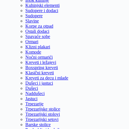
Blok kuhinje
Kuhinjski elementi
Sudopere i dodaci
Sudopere
Slavine
Korpe za otpad
Ostali dodaci
Spavaće sobe
Ormari
Klizni plakari
Komode
Noćni ormarići
Kreveti i ležajevi
Boxspring kreveti
Klasični kreveti
Kreveti za decu i mlade
Dušeci i jastuci
Dušeci
Naddušeci
Jastuci
Trpezarije
Trpezarijske stolice
Trpezarijski stolovi
Trpezarijski setovi
Barske stolice