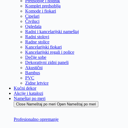
Predsoblje i hodnik
Komplet predsoblja
Komode i fiokari
Cipelari
Čiviluci
Ogledala
Radni i kancelarijski nameštaj
Radni stolovi
Radne stolice
Kancelarijski fiokari
Kancelarijski regali i police
Dečije sobe
Dekorativni zidni paneli
Akustični
Bambus
PVC
Zidne letvice
Kućni dekor
Akcije i katalozi
Nameštaj po meri
Close Nameštaj po meri
Open Nameštaj po meri
Profesionalno opremanje