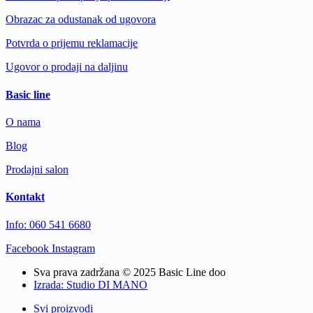
Obrazac za odustanak od ugovora
Potvrda o prijemu reklamacije
Ugovor o prodaji na daljinu
Basic line
O nama
Blog
Prodajni salon
Kontakt
Info: 060 541 6680
Facebook
Instagram
Sva prava zadržana © 2025 Basic Line doo
Izrada: Studio DI MANO
Svi proizvodi